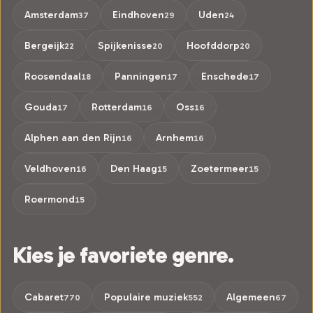
Amsterdam
Eindhoven
Uden
37
29
24
Bergeijk
Spijkenisse
Hoofddorp
22
20
20
Roosendaal
Panningen
Enschede
18
17
17
Gouda
Rotterdam
Oss
17
16
16
Alphen aan den Rijn
Arnhem
16
16
Veldhoven
Den Haag
Zoetermeer
16
15
15
Roermond
15
Kies je favoriete genre.
Cabaret
Populaire muziek
Algemeen
770
552
67