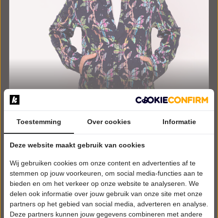
DINSDAG 11 AUGUSTUS 2026 • 17:00 UUR
Steven Kazàn
Toestemming
Over cookies
Informatie
Steven Kazàn commercieel
Strandtheater Houten Kaap
Deze website maakt gebruik van cookies
Ouddorp
ALGEMEEN
Wij gebruiken cookies om onze content en advertenties af te
stemmen op jouw voorkeuren, om social media-functies aan te
Tickets
bieden en om het verkeer op onze website te analyseren. We
delen ook informatie over jouw gebruik van onze site met onze
Meer info
partners op het gebied van social media, adverteren en analyse.
Deze partners kunnen jouw gegevens combineren met andere