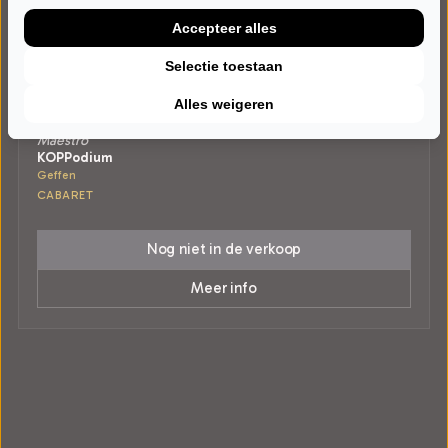
Accepteer alles
Selectie toestaan
ZATERDAG 10 APRIL 2027 • 20:00 UUR
Alles weigeren
Marlon Kicken
Maestro
KOPPodium
Geffen
CABARET
Nog niet in de verkoop
Meer info