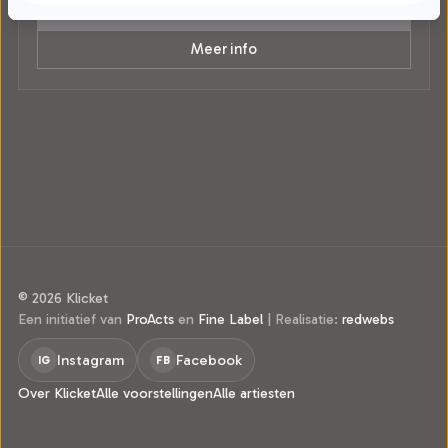
Tickets
Meer info
© 2026 Klicket
Een initiatief van
ProActs
en
Fine Label
|
Realisatie:
redwebs
Instagram
Facebook
IG
FB
Over Klicket
Alle voorstellingen
Alle artiesten