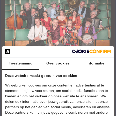
Toestemming
Over cookies
Informatie
ZATERDAG 23 JANUARI 2027 • 20:15 UUR
JP & The Seeger Sessionband
Deze website maakt gebruik van cookies
The power of song
Wij gebruiken cookies om onze content en advertenties af te
WestlandTheater De Naald
stemmen op jouw voorkeuren, om social media-functies aan te
Naaldwijk
bieden en om het verkeer op onze website te analyseren. We
POPULAIRE MUZIEK
delen ook informatie over jouw gebruik van onze site met onze
partners op het gebied van social media, adverteren en analyse.
Tickets
Deze partners kunnen jouw gegevens combineren met andere