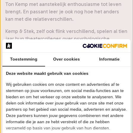
Ton Kemp met aanstekelijk enthousiasme tot leven
brengt. En passant leer je ook nog hoe het anders
kan met die relatieverschillen.
Kemp & Stek, zelf ook flink verschillend, spelen al tien
jaar hun theatercolleges over psychologische
onderwerpen en weten precies hoe ze een zaal mee
krijgen. Het komische, het genante en het
Toestemming
Over cookies
Informatie
ontroerende wisselen elkaar af in een tempo dat je
niet ziet aankomen. Of je nu net verliefd bent, al
Deze website maakt gebruik van cookies
dertig jaar samen of het allemaal even niet meer
weet: dit theatercollege geeft je herkenning, taal en
Wij gebruiken cookies om onze content en advertenties af te
perspectief. Jij wilt toch ook graag een liefdevolle
stemmen op jouw voorkeuren, om social media-functies aan te
bieden en om het verkeer op onze website te analyseren. We
verbinding, terwijl je zo verschilt? Kom kijken en
delen ook informatie over jouw gebruik van onze site met onze
ontdek hoe het ook kan.
partners op het gebied van social media, adverteren en analyse.
Deze partners kunnen jouw gegevens combineren met andere
informatie die je aan ze hebt verstrekt of die ze hebben
verzameld op basis van jouw gebruik van hun diensten.