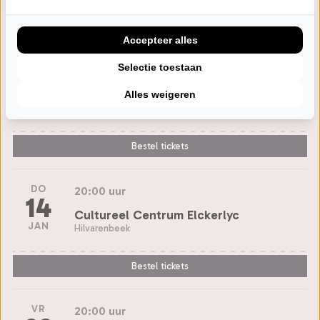
Agenda
Accepteer alles
Selectie toestaan
WO
20:00 uur
28
Theater De Molen
Alles weigeren
OKT
Beuningen
Bestel tickets
DO
20:00 uur
14
Cultureel Centrum Elckerlyc
JAN
Hilvarenbeek
Bestel tickets
VR
20:00 uur