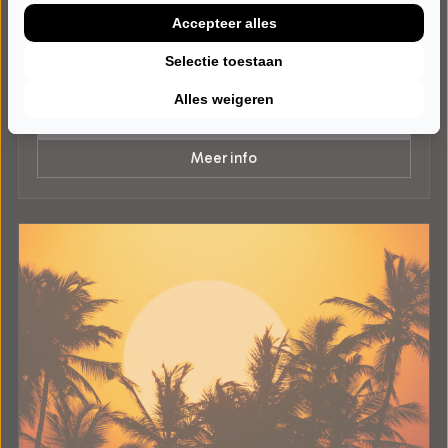
Portraits of the past
Accepteer alles
Schouwburg Agnietenhof
Tiel
Selectie toestaan
POPULAIRE MUZIEK
Alles weigeren
Tickets
Meer info