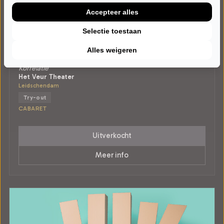
Accepteer alles
Selectie toestaan
ZATERDAG 13 MAART 2027 • 20:30 UUR
Alles weigeren
Kor Hoebe
Korrelatie
Het Veur Theater
Leidschendam
Try-out
CABARET
Uitverkocht
Meer info