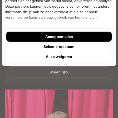
partners op het gebied van social media, adverteren en analyse.
Deze partners kunnen jouw gegevens combineren met andere
informatie die je aan ze hebt verstrekt of die ze hebben
DINSDAG 16 FEBRUARI 2027 • 20:30 UUR
verzameld op basis van jouw gebruik van hun diensten.
Kor Hoebe
Korrelatie
Theater PePijn
Den Haag
Accepteer alles
Try-out
Selectie toestaan
CABARET
Alles weigeren
Uitverkocht
Meer info