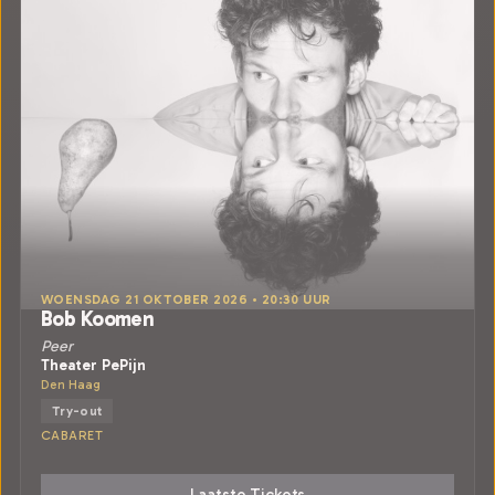
WOENSDAG 21 OKTOBER 2026 • 20:30 UUR
Bob Koomen
Peer
Theater PePijn
Den Haag
Try-out
CABARET