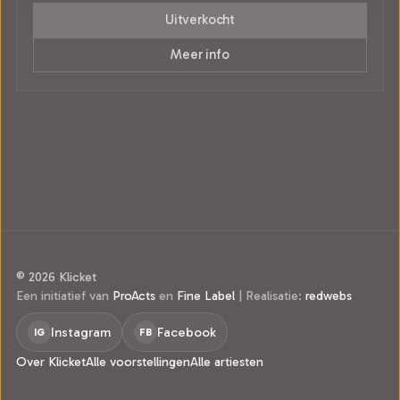
Uitverkocht
Meer info
© 2026 Klicket
Een initiatief van
ProActs
en
Fine Label
|
Realisatie:
redwebs
Instagram
Facebook
IG
FB
Over Klicket
Alle voorstellingen
Alle artiesten