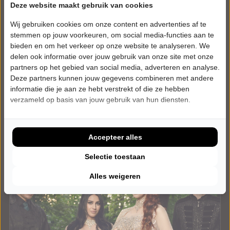
VRIJDAG 12 MAART 2027 • 20:30 UUR
Deze website maakt gebruik van cookies
Mens 2 Producties
Wij gebruiken cookies om onze content en advertenties af te
Relatieverschillen om te gillen!
Schouwburg de Lawei
stemmen op jouw voorkeuren, om social media-functies aan te
Drachten
bieden en om het verkeer op onze website te analyseren. We
ALGEMEEN
delen ook informatie over jouw gebruik van onze site met onze
partners op het gebied van social media, adverteren en analyse.
Deze partners kunnen jouw gegevens combineren met andere
Tickets
informatie die je aan ze hebt verstrekt of die ze hebben
verzameld op basis van jouw gebruik van hun diensten.
Meer info
Accepteer alles
Selectie toestaan
Alles weigeren