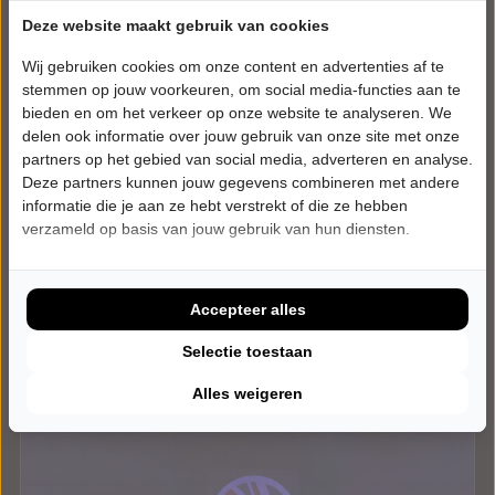
DONDERDAG 28 JANUARI 2027 • 20:15 UUR
Jade Mintjens
Deze website maakt gebruik van cookies
Bedankt om te komen
Wij gebruiken cookies om onze content en advertenties af te
Theater De Hofnar
stemmen op jouw voorkeuren, om social media-functies aan te
Valkenswaard
bieden en om het verkeer op onze website te analyseren. We
CABARET
delen ook informatie over jouw gebruik van onze site met onze
partners op het gebied van social media, adverteren en analyse.
Uitverkocht
Deze partners kunnen jouw gegevens combineren met andere
informatie die je aan ze hebt verstrekt of die ze hebben
Meer info
verzameld op basis van jouw gebruik van hun diensten.
Accepteer alles
Selectie toestaan
Alles weigeren