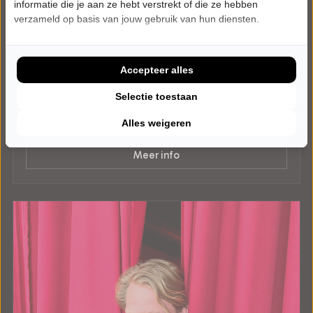
informatie die je aan ze hebt verstrekt of die ze hebben
verzameld op basis van jouw gebruik van hun diensten.
ZATERDAG 23 JANUARI 2027 • 20:15 UUR
Esther van der Voort
Mama is Boos
Cultureel Centrum Nesterlé
Accepteer alles
Nistelrode
CABARET
Selectie toestaan
Alles weigeren
Uitverkocht
Meer info