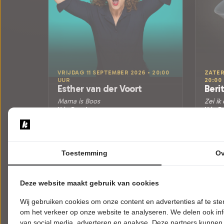
VRIJDAG 11 SEPTEMBER 2026 • 20:00
ZATER
UUR
20:00
Esther van der Voort
Beri
Mama is Boos
Zei ik
Hét Postkantoor
Hét P
Bovenkarspel
Bovenk
CABARET
CABA
Toestemming
Ov
Uitverkocht
Meer info
Deze website maakt gebruik van cookies
Wij gebruiken cookies om onze content en advertenties af te s
om het verkeer op onze website te analyseren. We delen ook inf
van social media, adverteren en analyse. Deze partners kunnen