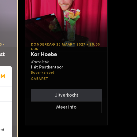
6 •
DONDERDAG 25 MAART 2027 • 20:00
UUR
st
Kor Hoebe
Korrelatie
Hét Postkantoor
Bovenkarspel
CABARET
Uitverkocht
Meer info
ied