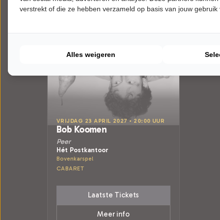
verstrekt of die ze hebben verzameld op basis van jouw gebruik
Alles weigeren
Sele
VRIJDAG 23 APRIL 2027 • 20:00 UUR
Bob Koomen
Peer
Hét Postkantoor
Bovenkarspel
CABARET
Laatste Tickets
Meer info