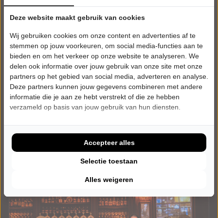
DONDERDAG 11 FEBRUARI 2027 • 20:15 UUR
Deze website maakt gebruik van cookies
Best of Ireland
Wij gebruiken cookies om onze content en advertenties af te
Best of Ireland
HOFtheater
stemmen op jouw voorkeuren, om social media-functies aan te
Raalte
bieden en om het verkeer op onze website te analyseren. We
POPULAIRE MUZIEK
delen ook informatie over jouw gebruik van onze site met onze
partners op het gebied van social media, adverteren en analyse.
Deze partners kunnen jouw gegevens combineren met andere
Laatste Tickets
informatie die je aan ze hebt verstrekt of die ze hebben
verzameld op basis van jouw gebruik van hun diensten.
Meer info
Accepteer alles
Selectie toestaan
Alles weigeren