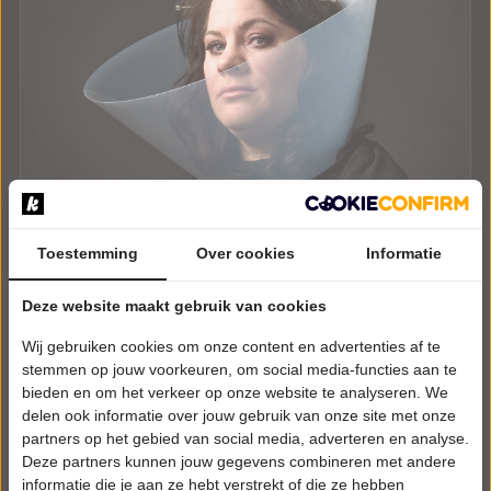
Toestemming
Over cookies
Informatie
ZATERDAG 27 FEBRUARI 2027 • 20:30 UUR
Deze website maakt gebruik van cookies
Berit Companjen
Wij gebruiken cookies om onze content en advertenties af te
Zei ik dat hardop?
Theater de Bussel
stemmen op jouw voorkeuren, om social media-functies aan te
Oosterhout
bieden en om het verkeer op onze website te analyseren. We
CABARET
delen ook informatie over jouw gebruik van onze site met onze
partners op het gebied van social media, adverteren en analyse.
Deze partners kunnen jouw gegevens combineren met andere
Laatste Tickets
informatie die je aan ze hebt verstrekt of die ze hebben