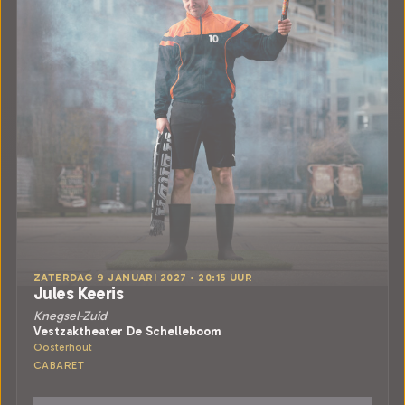
ZATERDAG 9 JANUARI 2027 • 20:15 UUR
Jules Keeris
Knegsel-Zuid
Vestzaktheater De Schelleboom
Oosterhout
CABARET