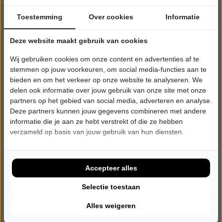
Toestemming
Over cookies
Informatie
Deze website maakt gebruik van cookies
Wij gebruiken cookies om onze content en advertenties af te
stemmen op jouw voorkeuren, om social media-functies aan te
bieden en om het verkeer op onze website te analyseren. We
delen ook informatie over jouw gebruik van onze site met onze
partners op het gebied van social media, adverteren en analyse.
Deze partners kunnen jouw gegevens combineren met andere
informatie die je aan ze hebt verstrekt of die ze hebben
verzameld op basis van jouw gebruik van hun diensten.
ZATERDAG 24 APRIL 2027 • 20:15 UUR
Rock4
A Vocal Journey
C.c. vanBeresteyn
Accepteer alles
Wildervank
POPULAIRE MUZIEK
Selectie toestaan
Alles weigeren
Tickets