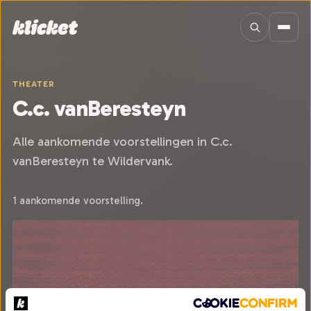
Sla navigatie over
THEATER
C.c. vanBeresteyn
Alle aankomende voorstellingen in C.c.
vanBeresteyn te Wildervank.
1 aankomende voorstelling.