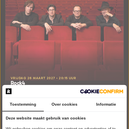
VRIJDAG 26 MAART 2027 • 20:15 UUR
Rock4
A Vocal Journey
Theater Dialoog
Ermelo
Toestemming
Over cookies
Informatie
POPULAIRE MUZIEK
Deze website maakt gebruik van cookies
Tickets
Wij gebruiken cookies om onze content en advertenties af te