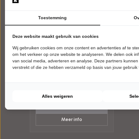
Toestemming
Ov
Deze website maakt gebruik van cookies
VRIJDAG 6 NOVEMBER 2026 • 19:00
Wij gebruiken cookies om onze content en advertenties af te s
UUR
Nationaal Jeugd Musical
om het verkeer op onze website te analyseren. We delen ook inf
Theater
van social media, adverteren en analyse. Deze partners kunnen
verstrekt of die ze hebben verzameld op basis van jouw gebruik
Oliver en het avontuur van de
straatkinderen de musical
Theater de Heerd
Heerde
MUSICAL
Alles weigeren
Sele
Tickets
Meer info