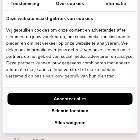
Toestemming
Over cookies
Informatie
Agenda
Deze website maakt gebruik van cookies
Wij gebruiken cookies om onze content en advertenties af te
ZA
20:15 uur
stemmen op jouw voorkeuren, om social media-functies aan te
9
bieden en om het verkeer op onze website te analyseren. We
Theater Hofpoort
delen ook informatie over jouw gebruik van onze site met onze
JAN
Coevorden
partners op het gebied van social media, adverteren en analyse.
Deze partners kunnen jouw gegevens combineren met andere
Bestel tickets
informatie die je aan ze hebt verstrekt of die ze hebben
verzameld op basis van jouw gebruik van hun diensten.
DO
20:15 uur
4
Theater Koningshof
Accepteer alles
FEB
Maassluis
Selectie toestaan
Bestel tickets
Alles weigeren
ZA