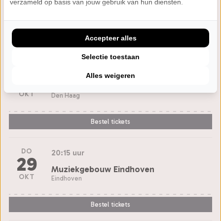
TAQA Theater De Vest
verzameld op basis van jouw gebruik van hun diensten.
OKT
Alkmaar
Accepteer alles
Uitverkocht
Selectie toestaan
ZO
19:30 uur
25
Alles weigeren
Amare
OKT
Den Haag
Bestel tickets
DO
20:15 uur
29
Muziekgebouw Eindhoven
OKT
Eindhoven
Bestel tickets