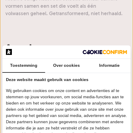
vormen samen een set die voelt als één
volwassen geheel. Getransformeerd, niet herhaald.
Agenda
Toestemming
Over cookies
Informatie
20:00 uur
WO
21
Zonnehuis
Deze website maakt gebruik van cookies
Amsterdam
OKT
Wij gebruiken cookies om onze content en advertenties af te
Première
stemmen op jouw voorkeuren, om social media-functies aan te
bieden en om het verkeer op onze website te analyseren. We
Bestel tickets
delen ook informatie over jouw gebruik van onze site met onze
partners op het gebied van social media, adverteren en analyse.
Deze partners kunnen jouw gegevens combineren met andere
VR
20:30 uur
23
informatie die je aan ze hebt verstrekt of die ze hebben