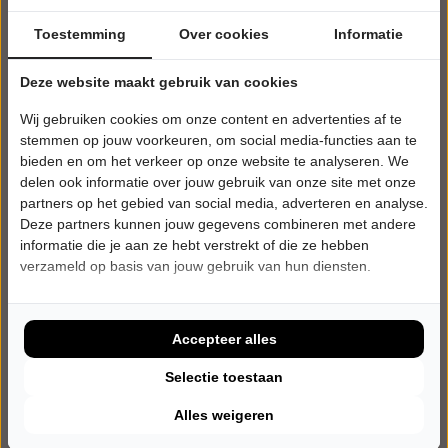
Toestemming
Over cookies
Informatie
Deze website maakt gebruik van cookies
Wij gebruiken cookies om onze content en advertenties af te
stemmen op jouw voorkeuren, om social media-functies aan te
bieden en om het verkeer op onze website te analyseren. We
delen ook informatie over jouw gebruik van onze site met onze
partners op het gebied van social media, adverteren en analyse.
Deze partners kunnen jouw gegevens combineren met andere
informatie die je aan ze hebt verstrekt of die ze hebben
verzameld op basis van jouw gebruik van hun diensten.
ZATERDAG 10 APRIL 2027 • 20:30 UUR
Jeroens Clan
JUK
Tiliander
Accepteer alles
Oisterwijk
CABARET
Selectie toestaan
Alles weigeren
Tickets