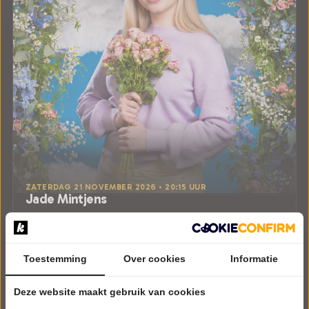
ZATERDAG 21 NOVEMBER 2026 • 20:15 UUR
Jade Mintjens
Bedankt om te komen
Podium Boxtel
Boxtel
CABARET
Toestemming
Over cookies
Informatie
Uitverkocht
Deze website maakt gebruik van cookies