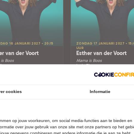
DAG 16 JANUARI 2027 • 20:15
ZONDAG 17 JANUARI 2027 • 15:
UUR
er van der Voort
Esther van der Voort
is Boos
Mama is Boos
Theater
Isala Theater
e aan den IJssel
Capelle aan den IJssel
RET
CABARET
er cookies
Informatie
Uitverkocht
Uitverkocht
Meer info
Meer info
temmen op jouw voorkeuren, om social media-functies aan te bieden en
ormatie over jouw gebruik van onze site met onze partners op het geb
 jouw gegevens combineren met andere informatie die je aan ze hebt