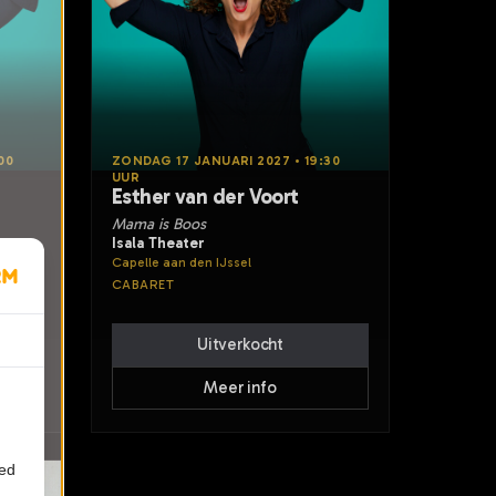
00
ZONDAG 17 JANUARI 2027 • 19:30
UUR
Esther van der Voort
Mama is Boos
Isala Theater
Capelle aan den IJssel
CABARET
Uitverkocht
Meer info
ied