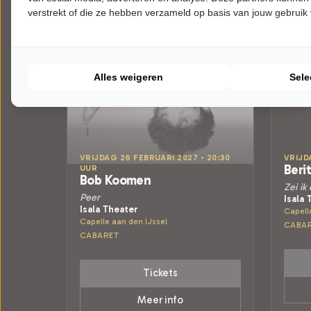
verstrekt of die ze hebben verzameld op basis van jouw gebruik
Alles weigeren
Sele
VRIJDAG 26 FEBRUARI 2027 • 20:30
VRIJD
Beri
UUR
Bob Koomen
Zei ik
Peer
Isala 
Isala Theater
Capell
Capelle aan den IJssel
CABA
CABARET
Tickets
Meer info