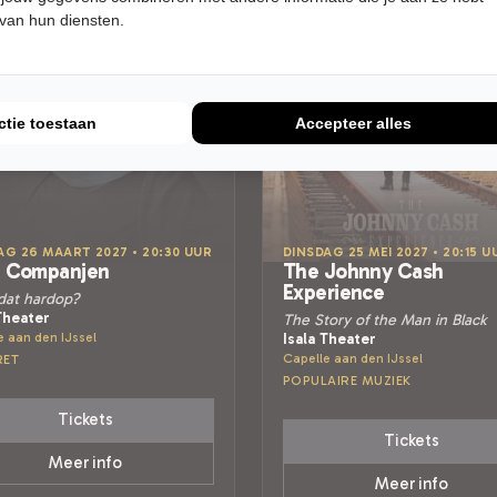
 van hun diensten.
ctie toestaan
Accepteer alles
AG 26 MAART 2027 • 20:30 UUR
DINSDAG 25 MEI 2027 • 20:15 U
t Companjen
The Johnny Cash
Experience
 dat hardop?
Theater
The Story of the Man in Black
e aan den IJssel
Isala Theater
Capelle aan den IJssel
RET
POPULAIRE MUZIEK
Tickets
Tickets
Meer info
Meer info