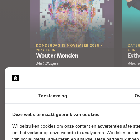
DONDERDAG 19 NOVEMBER 2026 •
ZATER
20:30 UUR
UUR
Wouter Monden
Esth
Met Blokjes
Mama 
Isala Theater
Isala 
Capelle aan den IJssel
Capell
CABARET
CABA
Toestemming
Ov
Tickets
Meer info
Deze website maakt gebruik van cookies
Wij gebruiken cookies om onze content en advertenties af te s
om het verkeer op onze website te analyseren. We delen ook inf
van social media, adverteren en analyse. Deze partners kunnen