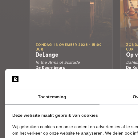
ZONDAG 1 NOVEMBER 2026 • 15:00
ZONDA
UUR
UUR
DeLange
Op v
In the Arms of Solitude
Dahld
De Koornbeurs
De Ko
Franeker
Franek
POPULAIRE MUZIEK
ALGE
Tickets
Toestemming
Ov
Meer info
Deze website maakt gebruik van cookies
Wij gebruiken cookies om onze content en advertenties af te s
om het verkeer op onze website te analyseren. We delen ook inf