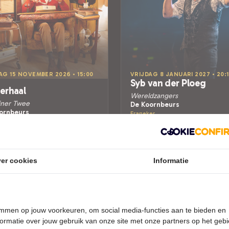
G 15 NOVEMBER 2026 • 15:00
VRIJDAG 8 JANUARI 2027 • 20:
Syb van der Ploeg
erhaal
Wereldzangers
iner Twee
De Koornbeurs
ornbeurs
Franeker
er
POPULAIRE MUZIEK
MEEN
Tickets
Tickets
er cookies
Informatie
Meer info
Meer info
temmen op jouw voorkeuren, om social media-functies aan te bieden en
ormatie over jouw gebruik van onze site met onze partners op het geb