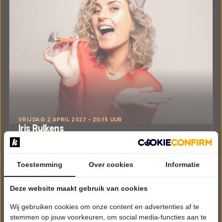
VRIJDAG 2 APRIL 2027 • 20:15 UUR
Iris Rulkens
Van Harte
Theater Figi
Zeist
Toestemming
Over cookies
Informatie
CABARET
Deze website maakt gebruik van cookies
Tickets
Wij gebruiken cookies om onze content en advertenties af te
Meer info
stemmen op jouw voorkeuren, om social media-functies aan te