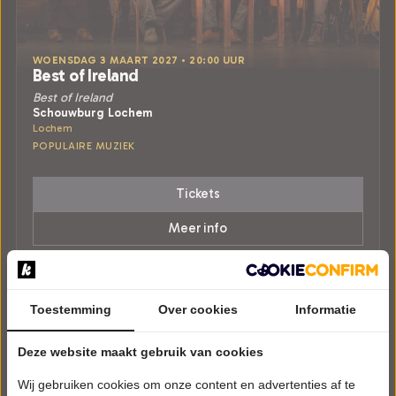
WOENSDAG 3 MAART 2027 • 20:00 UUR
Best of Ireland
Best of Ireland
Schouwburg Lochem
Lochem
POPULAIRE MUZIEK
Tickets
Meer info
Toestemming
Over cookies
Informatie
Deze website maakt gebruik van cookies
Wij gebruiken cookies om onze content en advertenties af te