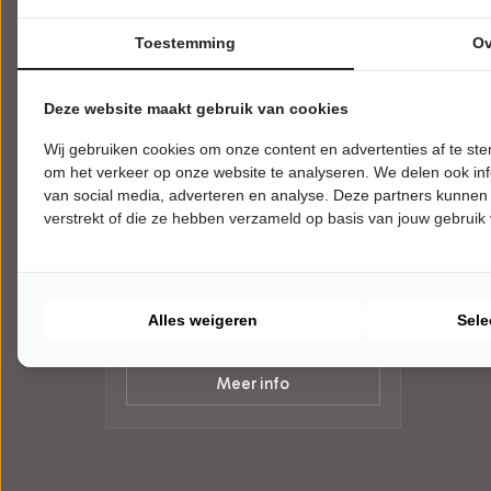
Toestemming
Ov
Deze website maakt gebruik van cookies
Wij gebruiken cookies om onze content en advertenties af te s
ZATERDAG 30 JANUARI 2027 • 20:15
om het verkeer op onze website te analyseren. We delen ook inf
UUR
Wouter Monden
van social media, adverteren en analyse. Deze partners kunnen
verstrekt of die ze hebben verzameld op basis van jouw gebruik
Met Blokjes
Theater Concordia
Haastrecht
CABARET
Alles weigeren
Sele
Tickets
Meer info