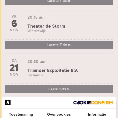
Laatste Tickets
VR
20:15 uur
6
Theater de Storm
NOV
Winterswijk
Laatste Tickets
ZA
20:30 uur
21
Tiliander Exploitatie B.V.
NOV
Oisterwijk
Bestel tickets
ZA
20:00 uur
28
Schouwburg Middelburg
Toestemming
Over cookies
Informatie