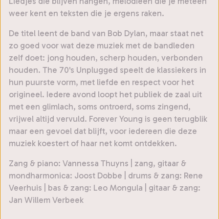
Liedjes die blijven hangen, melodieën die je meteen
weer kent en teksten die je ergens raken.
De titel leent de band van Bob Dylan, maar staat net
zo goed voor wat deze muziek met de bandleden
zelf doet: jong houden, scherp houden, verbonden
houden. The 70's Unplugged speelt de klassiekers in
hun puurste vorm, met liefde en respect voor het
origineel. Iedere avond loopt het publiek de zaal uit
met een glimlach, soms ontroerd, soms zingend,
vrijwel altijd vervuld. Forever Young is geen terugblik
maar een gevoel dat blijft, voor iedereen die deze
muziek koestert of haar net komt ontdekken.
Zang & piano: Vannessa Thuyns | zang, gitaar &
mondharmonica: Joost Dobbe | drums & zang: Rene
Veerhuis | bas & zang: Leo Mongula | gitaar & zang:
Jan Willem Verbeek