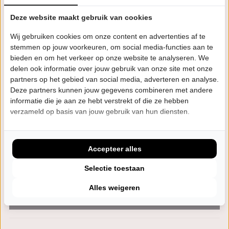
NOV
Middelburg
Deze website maakt gebruik van cookies
Bestel tickets
Wij gebruiken cookies om onze content en advertenties af te
stemmen op jouw voorkeuren, om social media-functies aan te
bieden en om het verkeer op onze website te analyseren. We
ZA
20:15 uur
12
delen ook informatie over jouw gebruik van onze site met onze
Theater de Winsinghhof
partners op het gebied van social media, adverteren en analyse.
DEC
Roden
Deze partners kunnen jouw gegevens combineren met andere
informatie die je aan ze hebt verstrekt of die ze hebben
verzameld op basis van jouw gebruik van hun diensten.
Uitverkocht
VR
20:15 uur
Accepteer alles
8
Kielzog
Selectie toestaan
JAN
Hoogezand
Alles weigeren
Bestel tickets