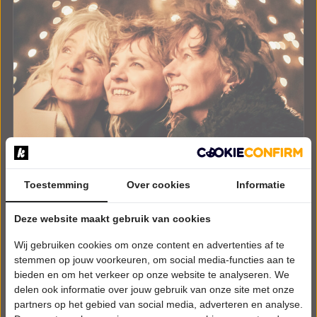
Toestemming
Over cookies
Informatie
WOENSDAG 9 DECEMBER 2026 • 20:15 UUR
Deze website maakt gebruik van cookies
The Lasses
Wij gebruiken cookies om onze content en advertenties af te
A Celtic Winter
Stichting Donckhuys
stemmen op jouw voorkeuren, om social media-functies aan te
Dongen
bieden en om het verkeer op onze website te analyseren. We
WERELDMUZIEK
delen ook informatie over jouw gebruik van onze site met onze
partners op het gebied van social media, adverteren en analyse.