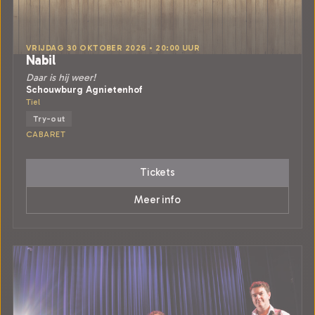
VRIJDAG 30 OKTOBER 2026 • 20:00 UUR
Nabil
Daar is hij weer!
Schouwburg Agnietenhof
Tiel
Try-out
CABARET
Tickets
Meer info