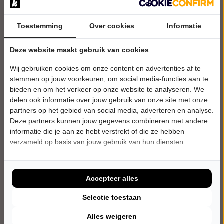
Toestemming
Over cookies
Informatie
VRIJDAG 16 OKTOBER 2026 • 20:30 UUR
Deze website maakt gebruik van cookies
Esther van der Voort
Wij gebruiken cookies om onze content en advertenties af te
Mama is Boos
C.C. Gilze en Rijen
stemmen op jouw voorkeuren, om social media-functies aan te
Gilze
bieden en om het verkeer op onze website te analyseren. We
CABARET
delen ook informatie over jouw gebruik van onze site met onze
partners op het gebied van social media, adverteren en analyse.
Deze partners kunnen jouw gegevens combineren met andere
Uitverkocht
informatie die je aan ze hebt verstrekt of die ze hebben
verzameld op basis van jouw gebruik van hun diensten.
Meer info
Accepteer alles
Selectie toestaan
Alles weigeren