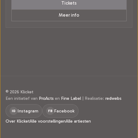
Tickets
Meer info
© 2026 Klicket
Een initiatief van
ProActs
en
Fine Label
|
Realisatie:
redwebs
Instagram
Facebook
IG
FB
Over Klicket
Alle voorstellingen
Alle artiesten