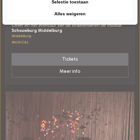
Selectie toestaan
ZONDAG 10 JANUARI 2027 • 15:00 UUR
Alles weigeren
Nationaal Jeugd Musical Theater
Oliver en het avontuur van de straatkinderen de musical
Schouwburg Middelburg
Middelburg
MUSICAL
Tickets
Meer info