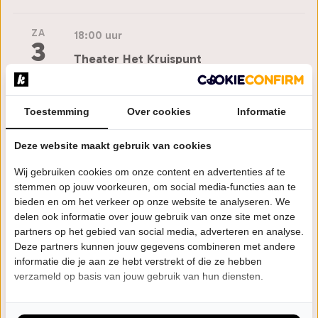
ZA
18:00 uur
3
Theater Het Kruispunt
OKT
Barendrecht
Bestel tickets
Toestemming
Over cookies
Informatie
Deze website maakt gebruik van cookies
DO
18:00 uur
8
Wij gebruiken cookies om onze content en advertenties af te
Haventheater IJmuiden
stemmen op jouw voorkeuren, om social media-functies aan te
OKT
IJmuiden
bieden en om het verkeer op onze website te analyseren. We
delen ook informatie over jouw gebruik van onze site met onze
Bestel tickets
partners op het gebied van social media, adverteren en analyse.
Deze partners kunnen jouw gegevens combineren met andere
informatie die je aan ze hebt verstrekt of die ze hebben
ZA
18:00 uur
verzameld op basis van jouw gebruik van hun diensten.
10
De Goudse Schouwburg
OKT
Gouda