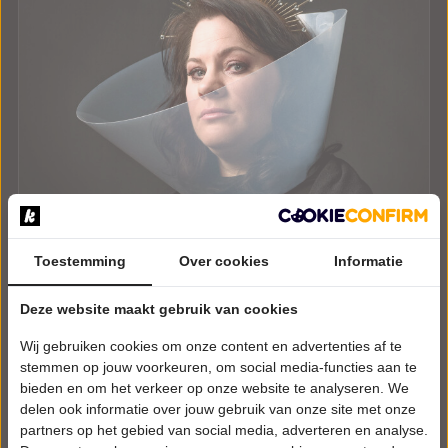
Toestemming
Over cookies
Informatie
DONDERDAG 3 DECEMBER 2026 • 20:15 UUR
Deze website maakt gebruik van cookies
Berit Companjen
Wij gebruiken cookies om onze content en advertenties af te
Zei ik dat hardop?
Theater de Molenberg
stemmen op jouw voorkeuren, om social media-functies aan te
Delfzijl
bieden en om het verkeer op onze website te analyseren. We
CABARET
delen ook informatie over jouw gebruik van onze site met onze
partners op het gebied van social media, adverteren en analyse.