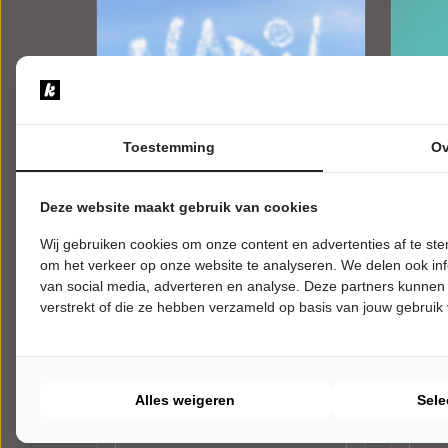
Toestemming
Ov
Deze website maakt gebruik van cookies
Wij gebruiken cookies om onze content en advertenties af te s
DONDERDAG 4 MAART 2027 • 20:15
WOENS
om het verkeer op onze website te analyseren. We delen ook inf
UUR
UUR
Nabil
Esth
van social media, adverteren en analyse. Deze partners kunnen
verstrekt of die ze hebben verzameld op basis van jouw gebruik
Daar is hij weer!
Mama 
De Nobelaer
De No
Etten-Leur
Etten-
CABARET
CABA
Alles weigeren
Sele
Tickets