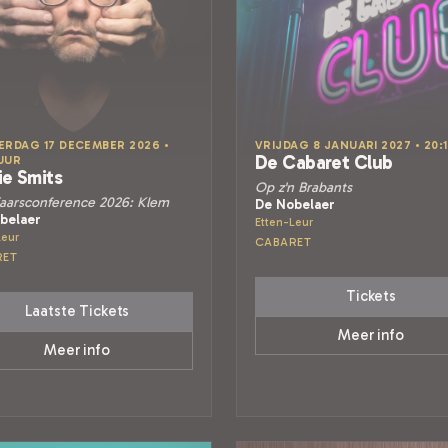
RDAG 17 DECEMBER 2026 •
VRIJDAG 8 JANUARI 2027 • 20:
De Cabaret Club
 UUR
ie Smits
Op z'n Brabants
aarsconference 2026: Klem
De Nobelaer
belaer
Etten-Leur
Leur
CABARET
RET
Tickets
Laatste Tickets
Meer info
Meer info