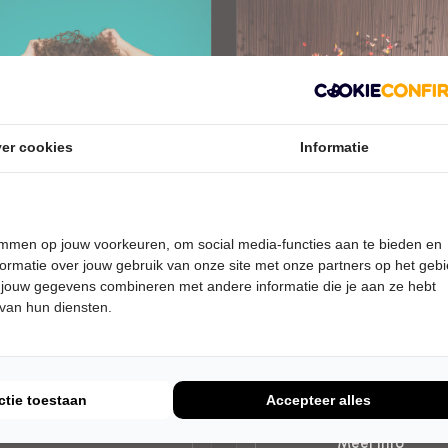
er cookies
Informatie
temmen op jouw voorkeuren, om social media-functies aan te bieden en
DAG 17 MAART 2027 • 20:15
ZONDAG 18 APRIL 2027 • 15:00
ormatie over jouw gebruik van onze site met onze partners op het geb
Compagnie Tiuri
er van der Voort
 jouw gegevens combineren met andere informatie die je aan ze hebt
Nothing Left on Blue
 van hun diensten.
is Boos
De Nobelaer
belaer
Etten-Leur
Leur
MODERNE DANS
RET
ctie toestaan
Accepteer alles
Tickets
Uitverkocht
Meer info