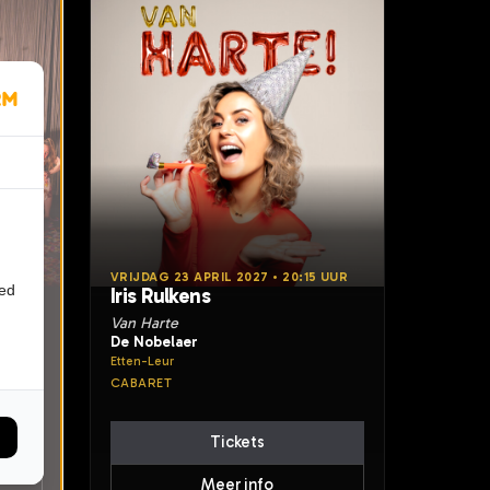
 UUR
VRIJDAG 23 APRIL 2027 • 20:15 UUR
ied
Iris Rulkens
Van Harte
De Nobelaer
Etten-Leur
CABARET
Tickets
Meer info