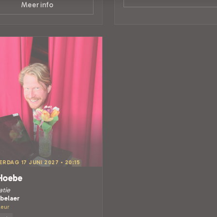
Meer info
RDAG 17 JUNI 2027 • 20:15
Hoebe
atie
belaer
Leur