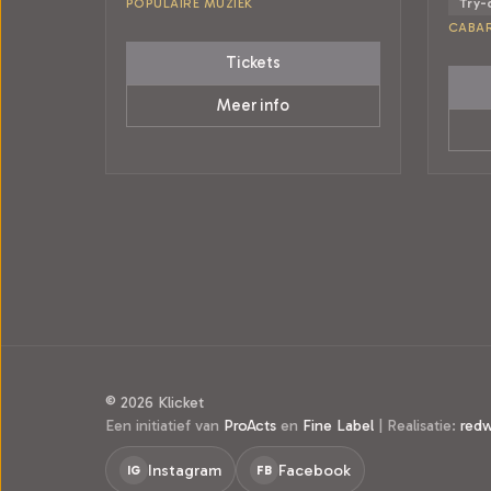
POPULAIRE MUZIEK
Try-
CABA
Tickets
Meer info
© 2026 Klicket
Een initiatief van
ProActs
en
Fine Label
|
Realisatie:
red
Instagram
Facebook
IG
FB