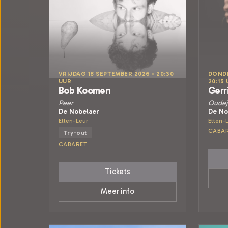
VRIJDAG 18 SEPTEMBER 2026 • 20:30
DONDE
UUR
20:15
Bob Koomen
Gerr
Peer
Oudej
De Nobelaer
De No
Etten-Leur
Etten-
CABA
Try-out
CABARET
Tickets
Meer info