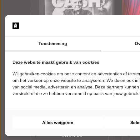
Toestemming
Ov
Deze website maakt gebruik van cookies
VRIJDAG 15 JANUARI 2027 • 20:00
VRIJD
Wij gebruiken cookies om onze content en advertenties af te s
UUR
UUR
Def Americans
Stev
om het verkeer op onze website te analyseren. We delen ook inf
van social media, adverteren en analyse. Deze partners kunnen
On the road again
Hoe d
verstrekt of die ze hebben verzameld op basis van jouw gebruik
Theater 't Voorhuys
Theat
Emmeloord
Emmel
POPULAIRE MUZIEK
JEUG
Alles weigeren
Sele
Tickets
Meer info