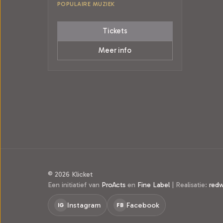
POPULAIRE MUZIEK
Tickets
Meer info
© 2026 Klicket
Een initiatief van
ProActs
en
Fine Label
|
Realisatie:
red
Instagram
Facebook
IG
FB