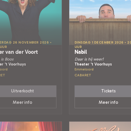
RDAG 26 NOVEMBER 2026 •
DINSDAG 1 DECEMBER 2026 • 2
 UUR
UUR
er van der Voort
Nabil
is Boos
Daar is hij weer!
er 't Voorhuys
Theater 't Voorhuys
oord
Emmeloord
RET
CABARET
Uitverkocht
Tickets
Meer info
Meer info