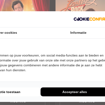
er cookies
Informatie
AG 5 FEBRUARI 2027 • 19:00
ZONDAG 14 FEBRUARI 2027 • 15
temmen op jouw voorkeuren, om social media-functies aan te bieden en
UUR
en Kazàn
Knuffelrock
ormatie over jouw gebruik van onze site met onze partners op het geb
 jouw gegevens combineren met andere informatie die je aan ze hebt
an!
Deel 1
 van hun diensten.
er 't Voorhuys
Theater 't Voorhuys
oord
Emmeloord
D
POPULAIRE MUZIEK
ctie toestaan
Accepteer alles
Tickets
Tickets
Meer info
Meer info