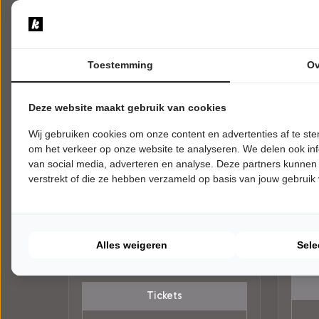
Toestemming
Ov
Deze website maakt gebruik van cookies
Wij gebruiken cookies om onze content en advertenties af te s
om het verkeer op onze website te analyseren. We delen ook inf
van social media, adverteren en analyse. Deze partners kunnen
ZATERDAG 9 JANUARI 2027 • 18:30
ZATER
verstrekt of die ze hebben verzameld op basis van jouw gebruik
The 
UUR
Op verhaal
Happy
Dahldiner Twee
Theat
Theater Kaleidoskoop
Nieuw
Nieuwkoop
Alles weigeren
Sele
POPUL
ALGEMEEN
Tickets