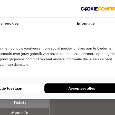
er cookies
Informatie
temmen op jouw voorkeuren, om social media-functies aan te bieden en
ormatie over jouw gebruik van onze site met onze partners op het geb
 jouw gegevens combineren met andere informatie die je aan ze hebt
DAG 17 APRIL 2027 • 20:15 UUR
 van hun diensten.
Wieners
 Days
er Kaleidoskoop
koop
ctie toestaan
Accepteer alles
AIRE MUZIEK
Tickets
Meer info