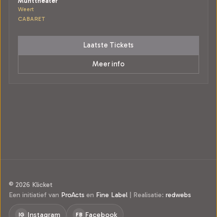
Munttheater
Weert
CABARET
Laatste Tickets
Meer info
© 2026 Klicket
Een initiatief van
ProActs
en
Fine Label
|
Realisatie:
redwebs
Instagram
Facebook
IG
FB