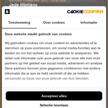
DINSDAG 2 FEBRUARI 2027 • 20:15 UUR
Jade Mintjens
Bedankt om te komen
Munttheater
Weert
Toestemming
Over cookies
Informatie
CABARET
Deze website maakt gebruik van cookies
Uitverkocht
Wij gebruiken cookies om onze content en advertenties af te
Meer info
stemmen op jouw voorkeuren, om social media-functies aan te
bieden en om het verkeer op onze website te analyseren. We
delen ook informatie over jouw gebruik van onze site met onze
partners op het gebied van social media, adverteren en analyse.
Deze partners kunnen jouw gegevens combineren met andere
informatie die je aan ze hebt verstrekt of die ze hebben
verzameld op basis van jouw gebruik van hun diensten.
Accepteer alles
Selectie toestaan