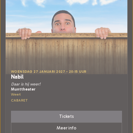
WOENSDAG 27 JANUARI 2027 • 20:15 UUR
Nabil
Daar is hij weer!
Munttheater
Weert
CABARET
Tickets
Meer info