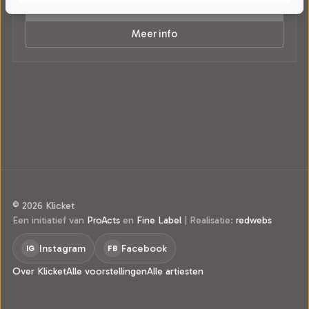
Nog niet in de verkoop
Meer info
© 2026 Klicket
Een initiatief van
ProActs
en
Fine Label
|
Realisatie:
redwebs
Instagram
Facebook
IG
FB
Over Klicket
Alle voorstellingen
Alle artiesten