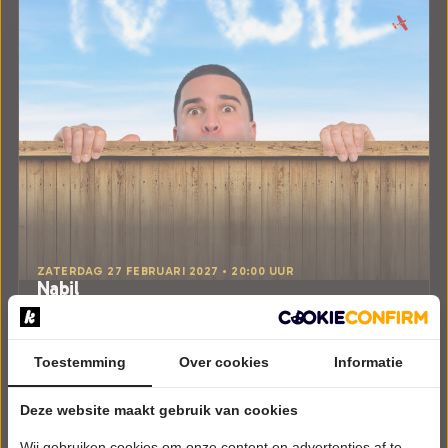
ZATERDAG 27 FEBRUARI 2027 • 20:00 UUR
Nabil
Daar is hij weer!
Aan de Slinger
Houten
Toestemming
Over cookies
Informatie
CABARET
Deze website maakt gebruik van cookies
Tickets
Wij gebruiken cookies om onze content en advertenties af te