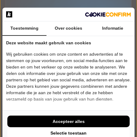
Toestemming
Over cookies
Informatie
Deze website maakt gebruik van cookies
Wij gebruiken cookies om onze content en advertenties af te
stemmen op jouw voorkeuren, om social media-functies aan te
bieden en om het verkeer op onze website te analyseren. We
delen ook informatie over jouw gebruik van onze site met onze
partners op het gebied van social media, adverteren en analyse.
Deze partners kunnen jouw gegevens combineren met andere
informatie die je aan ze hebt verstrekt of die ze hebben
verzameld op basis van jouw gebruik van hun diensten.
ZATERDAG 16 JANUARI 2027 • 20:00 UUR
Syb van der Ploeg
Accepteer alles
Wereldzangers
Stichting Cultuurbevordering Lemsterland - De Hege
Selectie toestaan
Fonnen