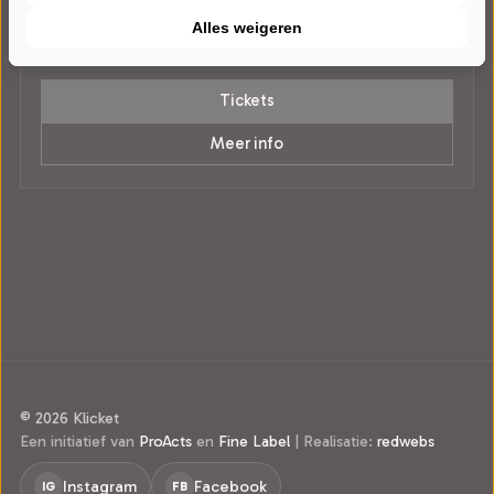
Lemmer
Alles weigeren
POPULAIRE MUZIEK
Tickets
Meer info
© 2026 Klicket
Een initiatief van
ProActs
en
Fine Label
|
Realisatie:
redwebs
Instagram
Facebook
IG
FB