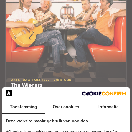
ZATERDAG 1 MEI 2027 • 20:15 UUR
The Wieners
Happy Days
Theaters aan Zee v.o.f.
Renesse
Toestemming
Over cookies
Informatie
POPULAIRE MUZIEK
Deze website maakt gebruik van cookies
Tickets
Wij gebruiken cookies om onze content en advertenties af te