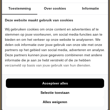
Toestemming
Over cookies
Informatie
Deze website maakt gebruik van cookies
Wij gebruiken cookies om onze content en advertenties af te
stemmen op jouw voorkeuren, om social media-functies aan te
bieden en om het verkeer op onze website te analyseren. We
delen ook informatie over jouw gebruik van onze site met onze
partners op het gebied van social media, adverteren en analyse.
Deze partners kunnen jouw gegevens combineren met andere
informatie die je aan ze hebt verstrekt of die ze hebben
verzameld op basis van jouw gebruik van hun diensten.
ZATERDAG 3 JULI 2027 • 20:30 UUR
Eeftink & Neimeijer
Niets menselijks is ons vreemd
Openluchttheater Nijverdal
Accepteer alles
Nijverdal
MUZIEKTHEATER
Selectie toestaan
Alles weigeren
27-05-2026 in de verkoop