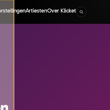
rstellingen
Artiesten
Over Klicket
en