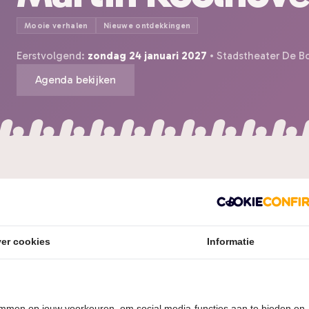
Mooie verhalen
Nieuwe ontdekkingen
Eerstvolgend:
zondag 24 januari 2027
• Stadstheater De B
Agenda bekijken
er cookies
Informatie
et Jack Nicholson, ge
oid in zijn aderen.
temmen op jouw voorkeuren, om social media-functies aan te bieden en