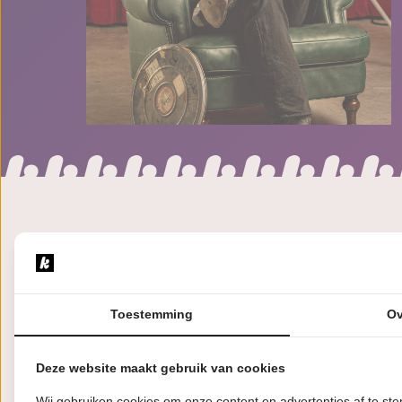
Toestemming
Ov
Een filmavond m
Deze website maakt gebruik van cookies
de man met cellul
Wij gebruiken cookies om onze content en advertenties af te s