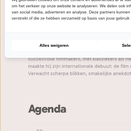
om het verkeer op onze website te analyseren. We delen ook inf
van social media, adverteren en analyse. Deze partners kunnen
Een avond rond Jack Nicholson, met als hoof
verstrekt of die ze hebben verzameld op basis van jouw gebruik
zelf uitgekozen filmfragmenten in het werk e
van zijn meest onvergetelijke rollen. Een avo
wat een topregisseur ziet als hij naar Nicholson
Alles weigeren
Sele
HP De Tijd schreef ooit dat er celluloid door
succesvolle filmmakers, met klassiekers als 
maakte hij zijn internationale debuut: de film
Verwacht scherpe blikken, smakelijke anekdote
Agenda