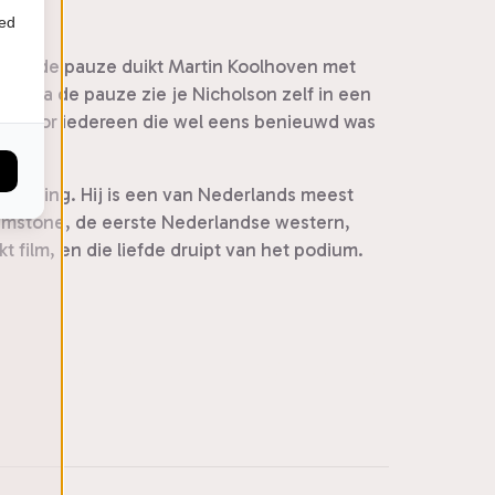
ied
Voor de pauze duikt Martin Koolhoven met
s. Na de pauze zie je Nicholson zelf in een
, en voor iedereen die wel eens benieuwd was
rdrijving. Hij is een van Nederlands meest
Brimstone, de eerste Nederlandse western,
t film, en die liefde druipt van het podium.