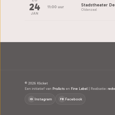
ZO
24
Stadstheater D
11:00 uur
Oldenzaal
JAN
© 2026 Klicket
Een initiatief van
ProActs
en
Fine Label
|
Realisatie:
red
Instagram
Facebook
IG
FB