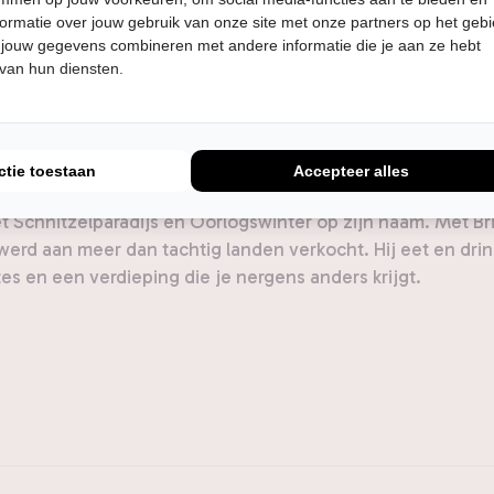
ormatie over jouw gebruik van onze site met onze partners op het geb
 jouw gegevens combineren met andere informatie die je aan ze hebt
dfilm de legendarische One Flew Over the Cuckoo's Nest. 
 van hun diensten.
n de wereld van een van Hollywoods meest iconische acteur
nd voor cinefielen, voor liefhebbers van het grote gebaar
 kijkt.
ctie toestaan
Accepteer alles
 de aderen van Martin Koolhoven stroomt, en dat is geen ove
Het Schnitzelparadijs en Oorlogswinter op zijn naam. Met 
 werd aan meer dan tachtig landen verkocht. Hij eet en drink
s en een verdieping die je nergens anders krijgt.