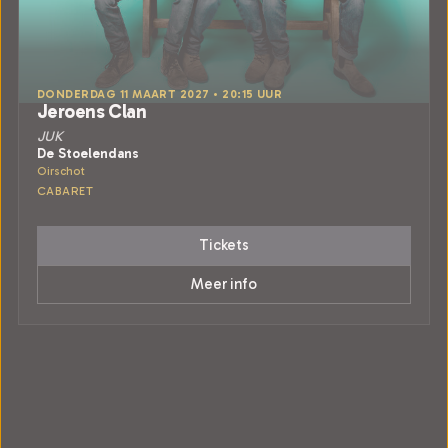
DONDERDAG 11 MAART 2027 • 20:15 UUR
Jeroens Clan
JUK
De Stoelendans
Oirschot
CABARET
Tickets
Meer info