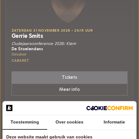
ZATERDAG 21 NOVEMBER 2026 • 20:15 UUR
Gerrie Smits
Oudejaarsconference 2026: Klem
De Stoelendans
Oirschot
CABARET
Tickets
Meer info
Toestemming
Over cookies
Informatie
Deze website maakt gebruik van cookies