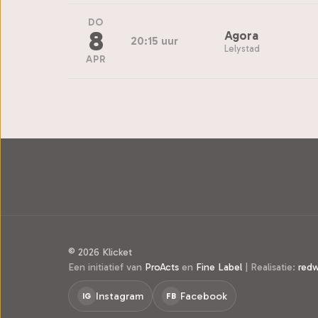
DO
8
Agora
20:15 uur
Lelystad
APR
© 2026 Klicket
Een initiatief van
ProActs
en
Fine Label
|
Realisatie:
red
Instagram
Facebook
IG
FB