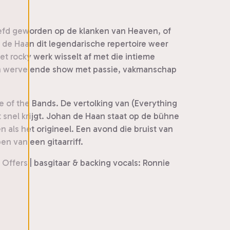
iefd geworden op de klanken van Heaven, of
 de Haan dit legendarische repertoire weer
et rocky werk wisselt af met die intieme
een wervelende show met passie, vakmanschap
 of the Bands. De vertolking van (Everything
t snel krijgt. Johan de Haan staat op de bühne
als het origineel. Een avond die bruist van
en van een gitaarriff.
 Offers | basgitaar & backing vocals: Ronnie