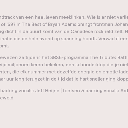
track van een heel leven meeklinken. Wie is er niet verl
of '69? In The Best of Bryan Adams brengt frontman Johan
ig dicht in de buurt komt van de Canadese rockheld zelf. H
ombinatie die de hele avond op spanning houdt. Verwacht 
omt.
bewezen ze tijdens het SBS6-programma The Tribute: Battle
ldwijd miljoenen keren bekeken, een schouderklop die je nie
en, die elk nummer met dezelfde energie en emotie laden 
r uur lang terugzet in de tijd dat je hart sneller ging klopp
 backing vocals: Jeff Heijne | toetsen & backing vocals: Ard
newold