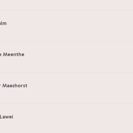
alm
e Meenthe
r Maashorst
Lawei