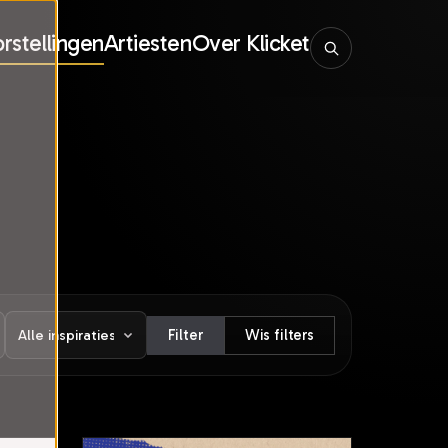
rstellingen
Artiesten
Over Klicket
Filter
Wis filters