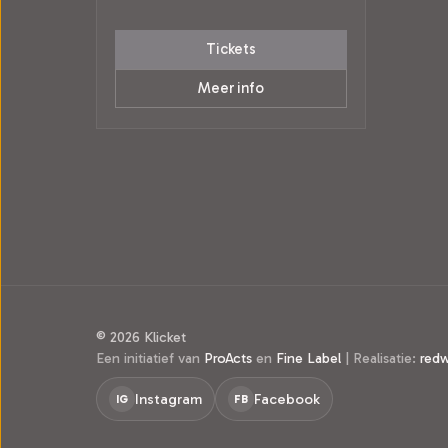
Tickets
Meer info
© 2026 Klicket
Een initiatief van
ProActs
en
Fine Label
|
Realisatie:
red
Instagram
Facebook
IG
FB