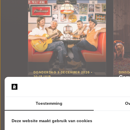
DONDERDAG 3 DECEMBER 2026 •
DINSD
Comp
20:15 UUR
The Wieners
Nothin
Happy Days
Isala 
Isala Theater
Capelle
Capelle a/d IJssel
MODE
Toestemming
Ov
POPULAIRE MUZIEK
Tickets
Deze website maakt gebruik van cookies