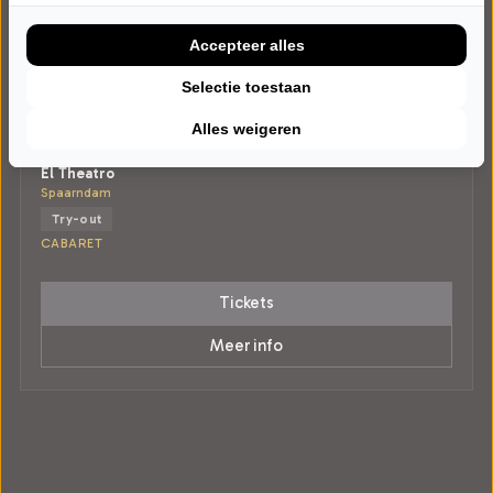
Accepteer alles
Selectie toestaan
DONDERDAG 10 SEPTEMBER 2026 • 20:30 UUR
Bob Koomen
Alles weigeren
Peer
El Theatro
Spaarndam
Try-out
CABARET
Tickets
Meer info