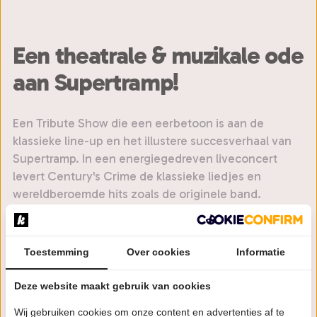
Een theatrale & muzikale ode
aan Supertramp!
Een Tribute Show die een eerbetoon is aan de
klassieke line-up en het illustere succesverhaal van
Supertramp. In een energiegedreven liveconcert
levert Century's Crime de klassieke liedjes en
wereldberoemde hits zoals de originele band.
De bandleden zijn vanzelfsprekend allemaal die-hard
Supertramp-fans. Century's Crime weet het
Toestemming
Over cookies
Informatie
herkenbare en unieke geluid van Supertramp te
evenaren. Tijdens een show komen alle hits en
Deze website maakt gebruik van cookies
klassiekers voorbij: Dreamer, School, Breakfast in
America, Goodbye Stranger, It's Raining Again, Take
Wij gebruiken cookies om onze content en advertenties af te