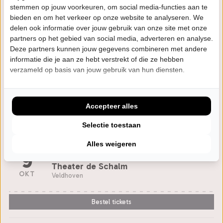
stemmen op jouw voorkeuren, om social media-functies aan te
the Long Way Home, The Logical Song, My Kind of
bieden en om het verkeer op onze website te analyseren. We
Lady, Crime of the Century en nog veel meer....
delen ook informatie over jouw gebruik van onze site met onze
partners op het gebied van social media, adverteren en analyse.
"Century's Crime" brengt deze nummers en vele
Deze partners kunnen jouw gegevens combineren met andere
andere hits weer tot leven!
informatie die je aan ze hebt verstrekt of die ze hebben
verzameld op basis van jouw gebruik van hun diensten.
Agenda
Accepteer alles
Selectie toestaan
Alles weigeren
VR
20:15 uur
9
Theater de Schalm
OKT
Veldhoven
Bestel tickets