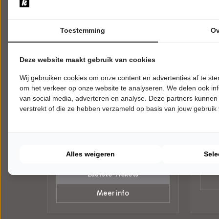
Toestemming
Ov
Deze website maakt gebruik van cookies
VRIJDAG 9 OKTOBER 2026 • 20:15
ZATER
Wij gebruiken cookies om onze content en advertenties af te s
UUR
UUR
De Gierende Hormonen
Leon
om het verkeer op onze website te analyseren. We delen ook inf
Show
Ban
van social media, adverteren en analyse. Deze partners kunnen
De Gierende Hormonen Show
Tonigh
verstrekt of die ze hebben verzameld op basis van jouw gebruik
Theater Streams Breede Beek
Theat
Nijkerk
Nijkerk
POPUL
Try-out
ALGEMEEN
Alles weigeren
Sele
Laatste Tickets
Meer info