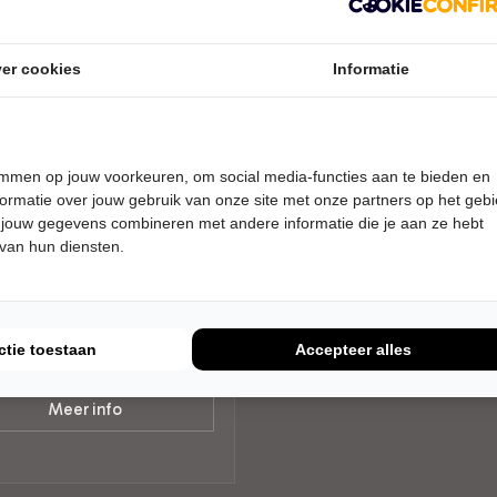
er cookies
Informatie
DAG 24 OKTOBER 2026 • 20:15
temmen op jouw voorkeuren, om social media-functies aan te bieden en
ard Cohen Tribute
ormatie over jouw gebruik van onze site met onze partners op het geb
d
 jouw gegevens combineren met andere informatie die je aan ze hebt
t will be fine
 van hun diensten.
er Streams Breede Beek
AIRE MUZIEK
ctie toestaan
Accepteer alles
Tickets
Meer info