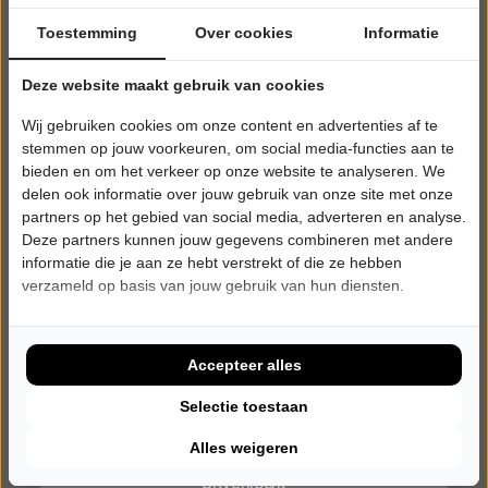
Toestemming
Over cookies
Informatie
Deze website maakt gebruik van cookies
Wij gebruiken cookies om onze content en advertenties af te
stemmen op jouw voorkeuren, om social media-functies aan te
bieden en om het verkeer op onze website te analyseren. We
delen ook informatie over jouw gebruik van onze site met onze
partners op het gebied van social media, adverteren en analyse.
Deze partners kunnen jouw gegevens combineren met andere
informatie die je aan ze hebt verstrekt of die ze hebben
verzameld op basis van jouw gebruik van hun diensten.
ZATERDAG 13 MAART 2027 • 20:30 UUR
Kor Hoebe
Korrelatie
Het Veur Theater
Accepteer alles
Leidschendam
Try-out
Selectie toestaan
CABARET
Alles weigeren
Uitverkocht