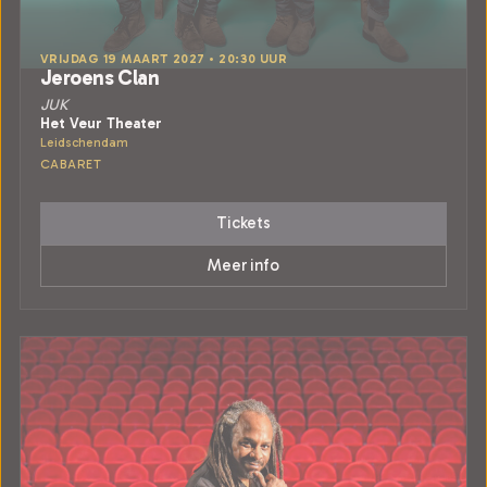
VRIJDAG 19 MAART 2027 • 20:30 UUR
Jeroens Clan
JUK
Het Veur Theater
Leidschendam
CABARET
Tickets
Meer info